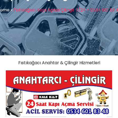
Home
»
Fıstıkağacı Kapı Açma Çilingir 7/24 – 0534 601 83 
Fıstıkağacı Anahtar & Çilingir Hizmetleri