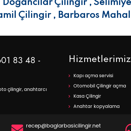
 Doğancılar Çilingir , Selimiye
il Çilingir , Barbaros Mahalle
601 83 48 -
Hizmetlerimiz
Kapı açma servisi
Otomobil Çilingir açma
oto çilingir, anahtarcı
Kasa Çilingir
Anahtar kopyalama
recep@baglarbasicilingir.net