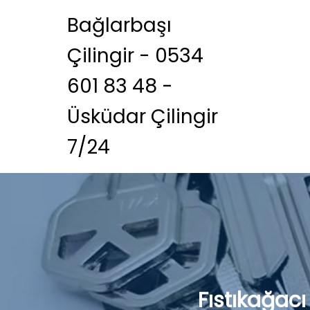
Bağlarbaşı
Çilingir - 0534
601 83 48 -
Üsküdar Çilingir
7/24
Fıstıkağac