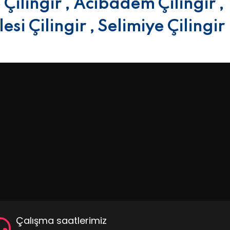
 Çilingir , Acıbadem Çilingir ,
si Çilingir , Selimiye Çilingir
Çalışma saatlerimiz