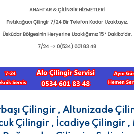
ANAHTAR & ÇİLİNGİR HİZMETLERİ
Fıstıkağacı Çilingir 7/24 Bir Telefon Kadar Uzaktayız.
Üsküdar Bölgesinin Heryerine Uzaklığımız 15 ‘ Dakika’dır.
7/24 -> 0(534) 601 83 48
aşı Çilingir , Altunizade Çiling
k Çilingir , İcadiye Çilingir ,