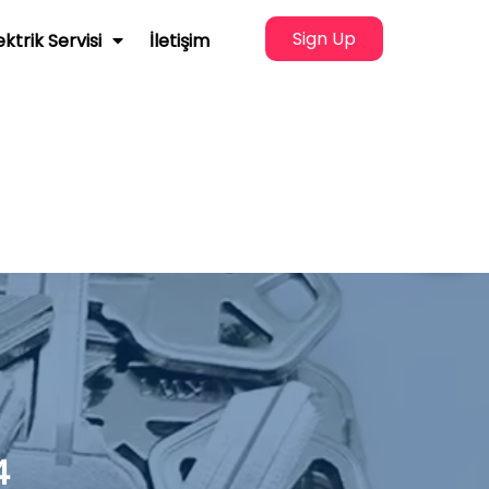
Sign Up
ektrik Servisi
İletişim
4