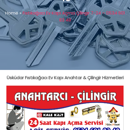
Home
»
Fıstıkağacı Ev Kapı Açma Çilingir 7-24 – 0534 601
83 48
Üsküdar Fıstıkağacı Ev Kapı Anahtar & Çilingir Hizmetleri